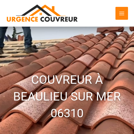
Aller
au
contenu
COUVREUR À
BEAULIEU SUR MER
06310