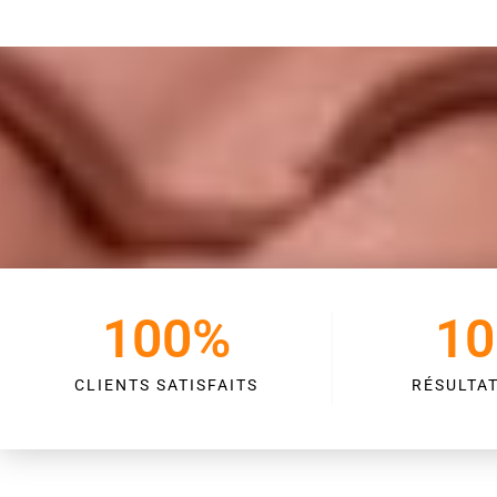
100
%
10
CLIENTS SATISFAITS
RÉSULTA